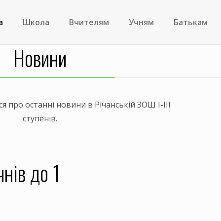
а
Школа
Вчителям
Учням
Батькам
Новини
я про останні новини в Річанській ЗОШ І-ІІІ
ступенів.
нів до 1