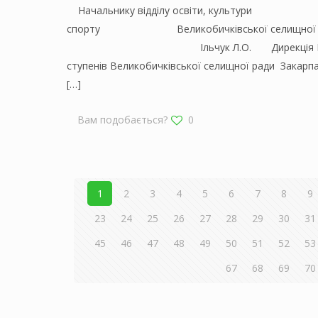
Начальнику відділу освіти, кул
спорту Великобичківської селищної 
Ільчук Л.О. Дирекція Річансько
ступенів Великобичківської селищної ради Закарпа
[…]
Вам подобається?
0
1
2
3
4
5
6
7
8
9
23
24
25
26
27
28
29
30
31
45
46
47
48
49
50
51
52
53
67
68
69
70