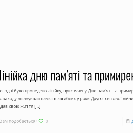
інійка дню пам’яті та примире
огодні було проведено лінійку, присвячену Дню пам’яті та примир
с заходу вшанували пам’ять загиблих у роки Другої світової війни 
ддав свою життя
[…]
Вам подобається?
0