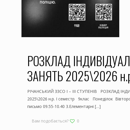
РОЗКЛАД ІНДИВІДУА
ЗАНЯТЬ 2025\2026 н.р
РІЧАНСЬКИЙ ЗЗСО І – ІІІ СТУПЕНІВ РОЗКЛАД ІН
2025\2026 н.р. І семестр 9клас Понеділок Вівторо
письмо 09.55-10.40 3.Елементарні
[…]
Вам подобається?
0