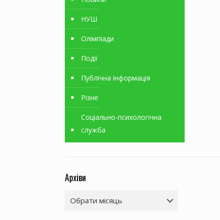
НУШ
Олімпіади
Події
Публічна інформація
Різне
Соціально-психологічна
служба
Архіви
Архіви