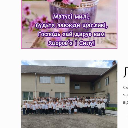
Л
Сь
ча
ві