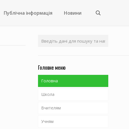
Публічна інформація
Новини
Головне меню
Головна
Школа
Вчителям
Наші вчителі
Учням
Історія школи
Методична робота