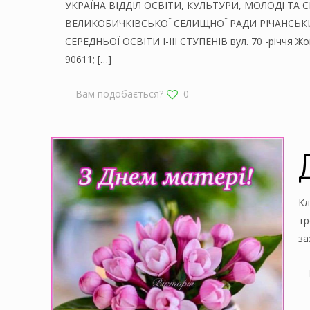
УКРАЇНА ВІДДІЛ ОСВІТИ, КУЛЬТУРИ, МОЛОДІ ТА 
ВЕЛИКОБИЧКІВСЬКОЇ СЕЛИЩНОЇ РАДИ РІЧАНСЬК
СЕРЕДНЬОЇ ОСВІТИ I-III СТУПЕНІВ вул. 70 -річчя Жо
90611;
[…]
Вам подобається?
0
Д
Кл
тр
за