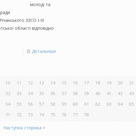
ьтури молоді та
ради
го ЗЗСО І-ІІІ
тської області відповідно
Детальніше
10
11
12
13
14
15
16
17
18
19
20
21
32
33
34
35
36
37
38
39
40
41
42
43
54
55
56
57
58
59
60
61
62
63
64
65
71
72
73
74
75
76
77
78
Наступна сторінка