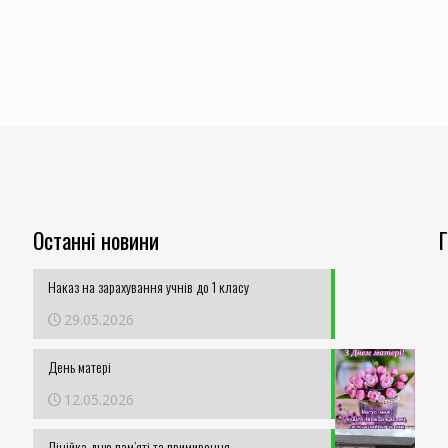
Останні новини
Наказ на зарахування учнів до 1 класу
29.05.2026
День матері
12.05.2026
Лінійка дню пам’яті та примирення