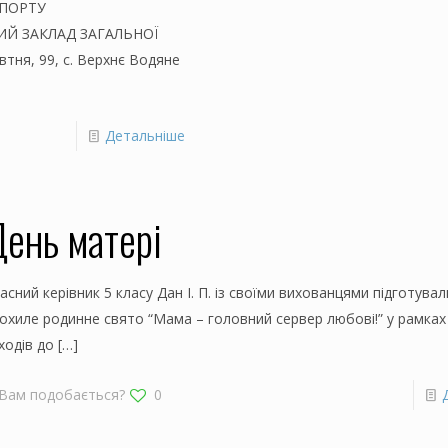
СПОРТУ
ИЙ ЗАКЛАД ЗАГАЛЬНОЇ
втня, 99, с. Верхнє Водяне
Детальніше
ень матері
асний керівник 5 класу Дан І. П. із своїми вихованцями підготува
охиле родинне свято “Мама – головний сервер любові!” у рамках
ходів до
[…]
Вам подобається?
0