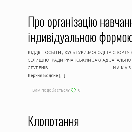
Про організацію навчанн
індивідуальною формо
ВІДДІЛ ОСВІТИ , КУЛЬТУРИ,МОЛОДІ ТА СПОРТУ
СЕЛИЩНОЇ РАДИ РІЧАНСЬКИЙ ЗАКЛАД ЗАГАЛЬНОЇ С
СТУПЕНІВ Н А К А З 0
Верхнє Водяне
[…]
Вам подобається?
0
Клопотання