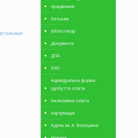
працівників
Батькам
Бібліотекар
Детальніше
Документи
ДПА
ЗНО
Індивідуальна форма
здобуття освіти
Інклюзивна освіта
Інформація
Курінь ім. А. Волошина
Новини