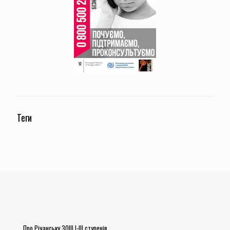
Теги
Про Річанську ЗОШ І-ІІІ ступенів