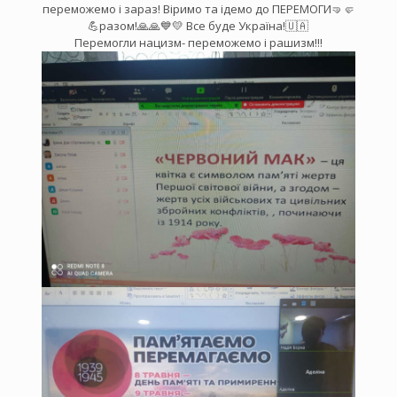
переможемо і зараз! Віримо та ідемо до ПЕРЕМОГИ🤜🤛
💪разом!🙏🙏💙💛 Все буде Україна!🇺🇦
Перемогли нацизм- переможемо і рашизм!!!