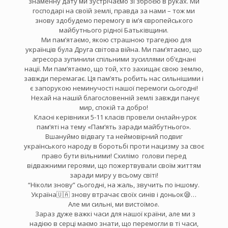
знаменну дату ми зустрічаємо зі зброєю в руках. Ми
господарі на своїй землі, правда за нами – тож ми
знову здобудемо перемогу в ім’я європейського
майбутнього рідної Батьківщини.
Ми пам’ятаємо, якою страшною трагедією для
українців була Друга світова війна. Ми пам’ятаємо, що
агресора зупинили спільними зусиллями об’єднані
нації. Ми пам’ятаємо, що той, хто захищає свою землю,
завжди перемагає. Ця пам’ять робить нас сильнішими і
є запорукою неминучості нашої перемоги сьогодні!
Нехай на нашій благословенній землі завжди панує
мир, спокій та добро!
Класні керівники 5-11 класів провели онлайн-урок
пам‘яті на тему «Пам‘ять заради майбутнього».
Вшануймо відвагу та неймовірний подвиг
українського народу в боротьбі проти нацизму за своє
право бути вільними! Схилімо голови перед
відважними героями, що пожертвували своїм життям
заради миру у всьому світі!
“Ніколи знову” сьогодні, на жаль, звучить по іншому.
Україна🇺🇦 знову втрачає своїх синів і доньок😪…
Але ми сильні, ми вистоїмо✊️.
Зараз дуже важкі часи для нашої країни, але ми з
надією в серці маємо знати, що перемогли в ті часи,