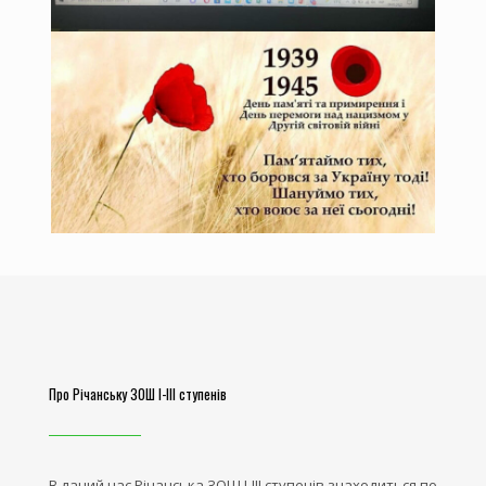
Про Річанську ЗОШ І-ІІІ ступенів
В даний час Річанська ЗОШ І-ІІІ ступенів знаходиться по