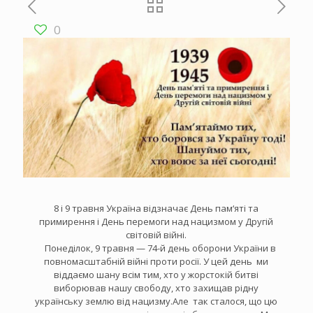
0
8 і 9 травня Україна відзначає День пам‘яті та
примирення і День перемоги над нацизмом у Другій
світовій війні.
Понеділок, 9 травня — 74-й день оборони України в
повномасштабній війні проти росії. У цей день ми
віддаємо шану всім тим, хто у жорстокій битві
виборював нашу свободу, хто захищав рідну
українську землю від нацизму.Але так сталося, що цю