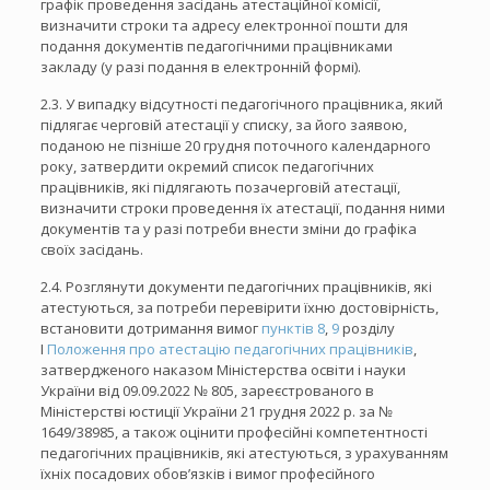
графік проведення засідань атестаційної комісії,
визначити строки та адресу електронної пошти для
подання документів педагогічними працівниками
закладу (у разі подання в електронній формі).
2.3. У випадку відсутності педагогічного працівника, який
підлягає черговій атестації у списку, за його заявою,
поданою не пізніше 20 грудня поточного календарного
року, затвердити окремий список педагогічних
працівників, які підлягають позачерговій атестації,
визначити строки проведення їх атестації, подання ними
документів та у разі потреби внести зміни до графіка
своїх засідань.
2.4. Розглянути документи педагогічних працівників, які
атестуються, за потреби перевірити їхню достовірність,
встановити дотримання вимог
пунктів 8
,
9
розділу
I
Положення про атестацію педагогічних працівників
,
затвердженого наказом Міністерства освіти і науки
України від 09.09.2022 № 805, зареєстрованого в
Міністерстві юстиції України 21 грудня 2022 р. за №
1649/38985, а також оцінити професійні компетентності
педагогічних працівників, які атестуються, з урахуванням
їхніх посадових обов’язків і вимог професійного