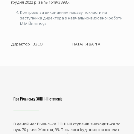
грудня 2022 р. за № 1649/38985.
Контроль за виконанням наказу покласти на
заступника директора з навчально-виховної роботи
М.М.Йосипчук.
Директор ЗЗСО НАТАЛІЯ ВАРГА
Про Річанську ЗОШ І-ІІІ ступенів
В даний час Річанська ЗОШ І-ІІІ ступенів знаходиться по
вул. 70-річчя Жовтня, 99. Почалося будівництво школи в