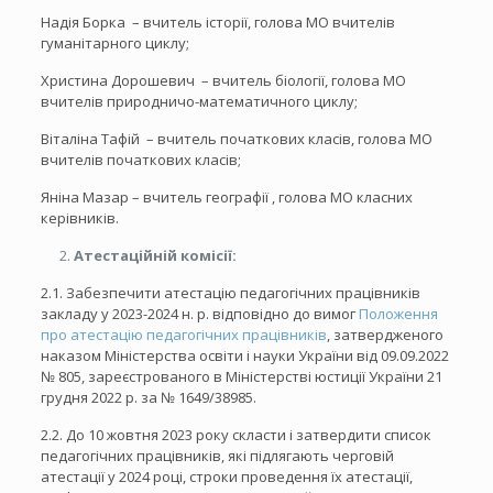
Надія Борка – вчитель історії, голова МО вчителів
гуманітарного циклу;
Христина Дорошевич – вчитель біології, голова МО
вчителів природничо-математичного циклу;
Віталіна Тафій – вчитель початкових класів, голова МО
вчителів початкових класів;
Яніна Мазар – вчитель географії , голова МО класних
керівників.
Атестаційній комісії:
2.1. Забезпечити атестацію педагогічних працівників
закладу у 2023-2024 н. р. відповідно до вимог
Положення
про атестацію педагогічних працівників
, затвердженого
наказом Міністерства освіти і науки України від 09.09.2022
№ 805, зареєстрованого в Міністерстві юстиції України 21
грудня 2022 р. за № 1649/38985.
2.2. До 10 жовтня 2023 року скласти і затвердити список
педагогічних працівників, які підлягають черговій
атестації у 2024 році, строки проведення їх атестації,