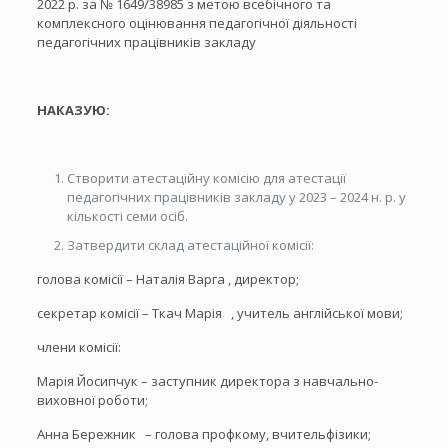
2022 р. за № 1649/38985 з метою всебічного та
комплексного оцінювання педагогічної діяльності
педагогічних працівників закладу
НАКАЗУЮ:
Створити атестаційну комісію для атестації
педагогічних працівників закладу у 2023 – 2024 н. р. у
кількості семи осіб.
Затвердити склад атестаційної комісії:
голова комісії – Наталія Варга , директор;
секретар комісії – Ткач Марія , учитель англійської мови;
члени комісії:
Марія Йосипчук – заступник директора з навчально-
виховної роботи;
Анна Бережник – голова профкому, вчительфізики;