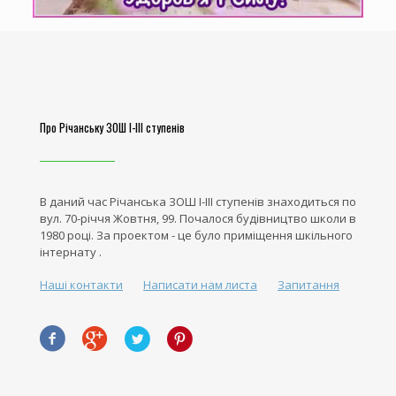
Про Річанську ЗОШ І-ІІІ ступенів
В даний час Річанська ЗОШ І-ІІІ ступенів знаходиться по
вул. 70-річчя Жовтня, 99. Почалося будівництво школи в
1980 році. За проектом - це було приміщення шкільного
інтернату .
Наші контакти
Написати нам листа
Запитання