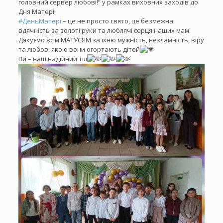
головний сервер любові!” у рамках виховних заходів до
Дня Матері!
#ДеньМатері
– це не просто свято, це безмежна
вдячність за золоті руки та люблячі серця наших мам.
Дякуємо всім МАТУСЯМ за їхню мужність, незламність, віру
та любов, якою вони огортають дітей
Ви – наш надійний тіл