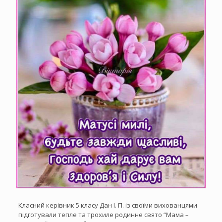
Класний керівник 5 класу Дан І. П. із своїми вихованцями
підготували тепле та трохиле родинне свято “Мама –