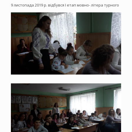
9 листопада 2019 р. відбувся І етап мовно- літера
турного