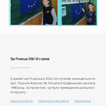
Про Річанську ЗОШ І-ІІІ ступенів
В даний час Річанська ЗОШ І-ІІІ ступенів знаходиться по
вул. 70-річчя Жовтня, 99. Почалося будівництво школи в
1980 році. За проектом - це було приміщення шкільного
інтернату .
Наші контакти
Написати нам листа
Запитання