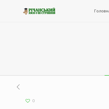
Головн
0