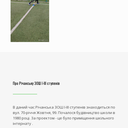
Про Річанську ЗОШ І-ІІІ ступенів
В даний час Річанська ЗОШ І-ІІІ ступенів знаходиться по
вул. 70-річчя Жовтня, 99. Почалося будівництво школи в
1980 році. За проектом - це було приміщення шкільного
інтернату .