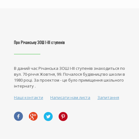
Про Річанську ЗОШ І-ІІІ ступенів
В даний час Річанська ЗОШ І-ІІІ ступенів знаходиться по
вул. 70-річчя Жовтня, 99. Почалося будівництво школи в
1980 році. За проектом - це було приміщення шкільного
інтернату .
Наші контакти
Написати нам листа
Запитання