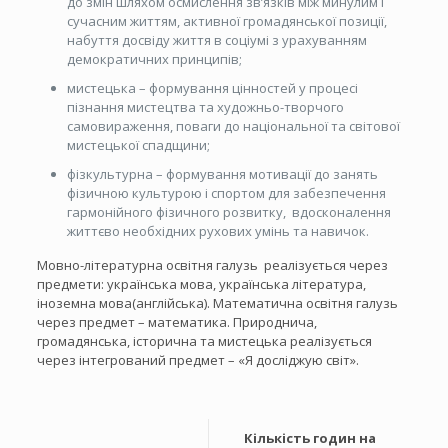
до змін шляхом осмислення зв’язків між минулим і
сучасним життям, активної громадянської позиції,
набуття досвіду життя в соціумі з урахуванням
демократичних принципів;
мистецька – формування цінностей у процесі
пізнання мистецтва та художньо-творчого
самовираження, поваги до національної та світової
мистецької спадщини;
фізкультурна – формування мотивації до занять
фізичною культурою і спортом для забезпечення
гармонійного фізичного розвитку, вдосконалення
життєво необхідних рухових умінь та навичок.
Мовно-літературна освітня галузь реалізується через
предмети: українська мова, українська література,
іноземна мова(англійська). Математична освітня галузь
через предмет – математика. Природнича,
громадянська, історична та мистецька реалізується
через інтегрований предмет – «Я досліджую світ».
Кількість годин на