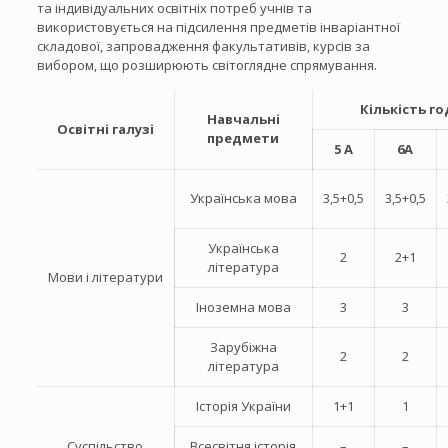
та індивідуальних освітніх потреб учнів та
використовується на підсилення предметів інваріантної
складової, запровадження факультативів, курсів за
вибором, що розширюють світоглядне спрямування.
Кількість г
Навчальні
Освітні галузі
предмети
5 А
6А
Українська мова
3,5+0,5
3,5+0,5
Українська
2
2+1
література
Мови і літератури
Іноземна мова
3
3
Зарубіжна
2
2
література
Історія України
1+1
1
Суспільство
Всесвітня історія
–
–