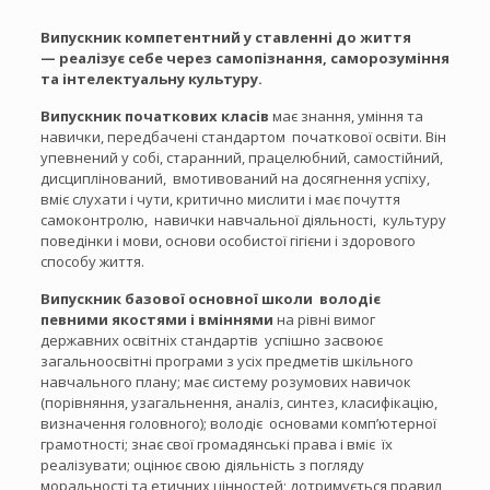
Випускник компетентний у ставленні до життя
— реалізує себе через самопізнання, саморозуміння
та інтелектуальну культуру.
Випускник початкових класів
має знання, уміння та
навички, передбачені стандартом початкової освіти. Він
упевнений у собі, старанний, працелюбний, самостійний,
дисциплінований, вмотивований на досягнення успіху,
вміє слухати і чути, критично мислити і має почуття
самоконтролю, навички навчальної діяльності, культуру
поведінки і мови, основи особистої гігієни і здорового
способу життя.
Випускник базової основної школи володіє
певними яко­стями і вміннями
на рівні вимог
державних освітніх стандартів успішно засвоює
загальноосвітні програми з усіх предметів шкільного
навчального плану; має систему розумових навичок
(порівняння, узагальнення, аналіз, синтез, класифікацію,
визначення головного); володіє основами комп’ютерної
грамотності; знає свої громадянські права і вміє їх
реалізувати; оцінює свою діяльність з погляду
моральності та етичних цінностей; дотримується правил