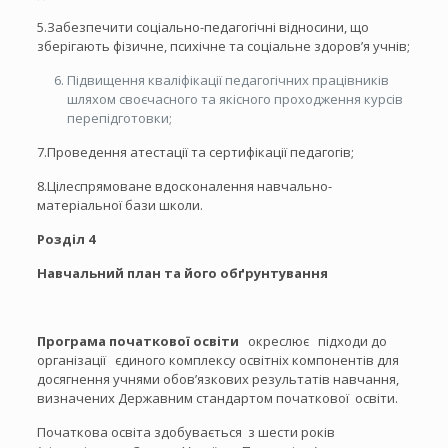
5.Забезпечити соціально-педагогічні відносини, що
зберігають фізичне, психічне та соціальне здоров’я учнів;
Підвищення кваліфікації педагогічних працівників
шляхом своєчасного та якісного проходження курсів
перепідготовки;
7.Проведення атестації та сертифікації педагогів;
8.Цілеспрямоване вдосконалення навчально-
матеріальної бази школи.
Розділ 4
Навчальний план та його обґрунтування
Програма початкової освіти
окреслює підходи до
організації єдиного комплексу освітніх компонентів для
досягнення учнями обов’язкових результатів навчання,
визначених Державним стандартом початкової освіти.
Початкова освіта здобувається з шести років