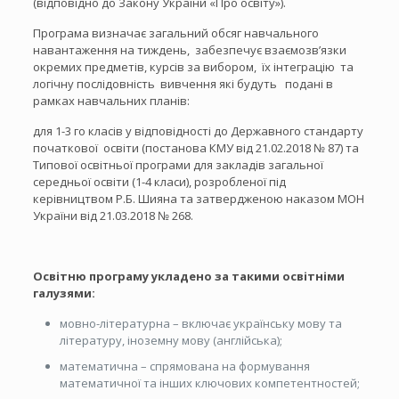
(відповідно до Закону України «Про освіту»).
Програма визначає загальний обсяг навчального
навантаження на тиждень, забезпечує взаємозв’язки
окремих предметів, курсів за вибором, їх інтеграцію та
логічну послідовність вивчення які будуть подані в
рамках навчальних планів:
для 1-3 го класів у відповідності до Державного стандарту
початкової освіти (постанова КМУ від 21.02.2018 № 87) та
Типової освітньої програми для закладів загальної
середньої освіти (1-4 класи), розробленої під
керівництвом Р.Б. Шияна та затвердженою наказом МОН
України від 21.03.2018 № 268.
Освітню програму укладено за такими освітніми
галузями:
мовно-літературна – включає українську мову та
літературу, іноземну мову (англійська);
математична – спрямована на формування
математичної та інших ключових компетентностей;