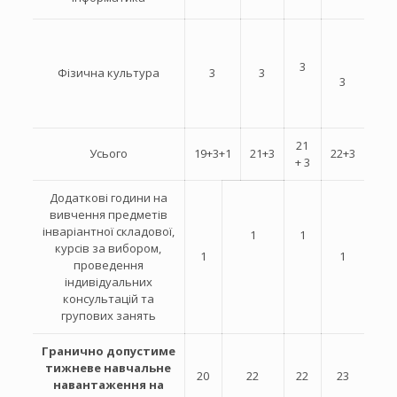
3
Фізична культура
3
3
3
21
Усього
19+3+1
21+3
22+3
+ 3
Додаткові години на
вивчення предметів
інваріантної складової,
1
1
курсів за вибором,
1
1
проведення
індивідуальних
консультацій та
групових занять
Гранично допустиме
тижневе навчальне
20
22
22
23
навантаження на