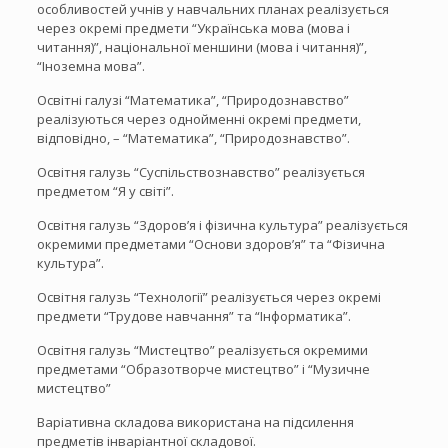
особливостей учнів у навчальних планах реалізується
через окремі предмети “Українська мова (мова і
читання)”, національної меншини (мова і читання)”,
“Іноземна мова”.
Освітні галузі “Математика”, “Природознавство”
реалізуються через однойменні окремі предмети,
відповідно, – “Математика”, “Природознавство”.
Освітня галузь “Суспільствознавство” реалізується
предметом “Я у світі”.
Освітня галузь “Здоров’я і фізична культура” реалізується
окремими предметами “Основи здоров’я” та “Фізична
культура”.
Освітня галузь “Технології” реалізується через окремі
предмети “Трудове навчання” та “Інформатика”.
Освітня галузь “Мистецтво” реалізується окремими
предметами “Образотворче мистецтво” і “Музичне
мистецтво”
Варіативна складова використана на підсилення
предметів інваріантної складової.