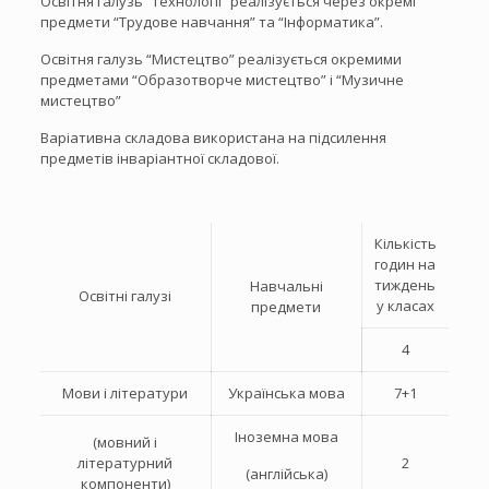
Освітня галузь “Технології” реалізується через окремі
предмети “Трудове навчання” та “Інформатика”.
Освітня галузь “Мистецтво” реалізується окремими
предметами “Образотворче мистецтво” і “Музичне
мистецтво”
Варіативна складова використана на підсилення
предметів інваріантної складової.
Кількість
годин на
тиждень
Навчальні
Освітні галузі
у класах
предмети
4
Мови і літератури
Українська мова
7+1
Іноземна мова
(мовний і
літературний
2
(англійська)
компоненти)