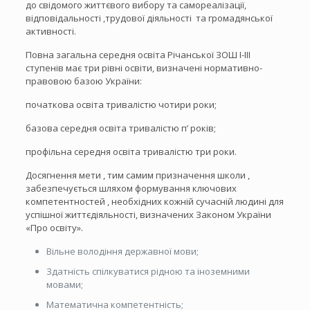
до свідомого життєвого вибору та самореалізації,
відповідальності ,трудової діяльності та громадянської
активності.
Повна загальна середня освіта Річанської ЗОШ І-ІІІ
ступенів має три рівні освіти, визначені нормативно-
правовою базою України:
початкова освіта тривалістю чотири роки;
базова середня освіта тривалістю п’ років;
профільна середня освіта тривалістю три роки.
Досягнення мети , тим самим призначення школи ,
забезпечується шляхом формування ключових
компетентностей , необхідних кожній сучасній людині для
успішної життєдіяльності, визначених Законом України
«Про освіту».
Вільне володіння державної мови;
Здатність спілкуватися рідною та іноземними
мовами;
Математична компетентність;