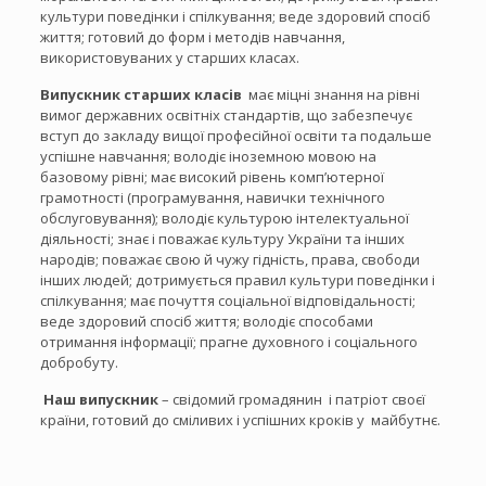
культури поведінки і спілкування; веде здоровий спосіб
життя; готовий до форм і методів навчання,
використовуваних у старших класах.
Випускник старших класів
має міцні знання на рівні
вимог державних освітніх стандартів, що забезпечує
вступ до закладу вищої професійної освіти та подальше
успішне навчання; володіє іноземною мовою на
базовому рівні; має високий рівень комп’ютерної
грамотності (програмування, навички технічного
обслуговування); володіє культурою інтелектуальної
діяльності; знає і поважає культуру України та інших
народів; поважає свою й чужу гідність, права, свободи
інших людей; дотримується правил культури поведінки і
спілкування; має почуття соціальної відповідальності;
веде здоровий спосіб життя; володіє способами
отримання інформації; прагне духовного і соціального
добробуту.
Наш
випускник
– свідомий громадянин і патріот своєї
країни, готовий до сміливих і успішних кроків у майбутнє.