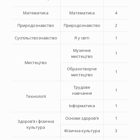
Математика
Математика
4
Природознавство
Природознавство
2
Суспільствознавство
Я у світі
1
Музичне
1
мистецтво
Мистецтво
Образотворче
1
мистецтво
Трудове
1
навчання
Технології
Інформатика
1
Основи здоров’я
1
Здоров’я і фізична
культура
Фізична культура
3