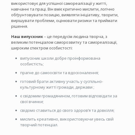
використовує для успішної самореалізації у житті,
навчанні та праці. Він вміє критично мислити, логічно
обґрунтовувати позицію, виявляти ініціативу, творити,
вирішувати проблеми, оцінювати ризики та приймати
рішення.
Наш випускник
– це передусім людина творча, з
великим потенціалом саморозвитку та самореалізації,
широким спектром особистості:
випускник школи добре проінформована
особистість;
прагне до самоосвіти та вдосконалення;
готовий брати активну участь у суспільно-
культурному житті громади, держави ;
є свідомим громадянином, готовим відповідати за
свої вчинки;
свідомо ставиться до свого здоров’я та довкілля;
мислить креативно, використовуючи увесь свій
творчий потенціал.