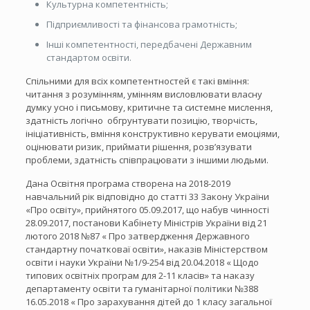
Культурна компетентність;
Підприємливості та фінансова грамотність;
Інші компетентності, передбачені Державним
стандартом освіти.
Спільними для всіх компетентностей є такі вміння:
читання з розумінням, умінням висловлювати власну
думку усно і письмову, критичне та системне мислення,
здатність логічно обгрунтувати позицію, творчість,
ініціативність, вміння конструктивно керувати емоціями,
оцінювати ризик, приймати рішення, розв’язувати
проблеми, здатність співпрацювати з іншими людьми.
Дана Освітня програма створена на 2018-2019
навчальний рік відповідно до статті 33 Закону України
«Про освіту», прийнятого 05.09.2017, що набув чинності
28.09.2017, постанови Кабінету Міністрів України від 21
лютого 2018 №87 « Про затвердження Державного
стандартну початковаї освіти», наказів Міністерством
освіти і науки України №1/9-254 від 20.04.2018 « Щодо
типових освітніх програм для 2-11 класів» та наказу
департаменту освіти та гуманітарної політики №388
16.05.2018 « Про зарахування дітей до 1 класу загальної