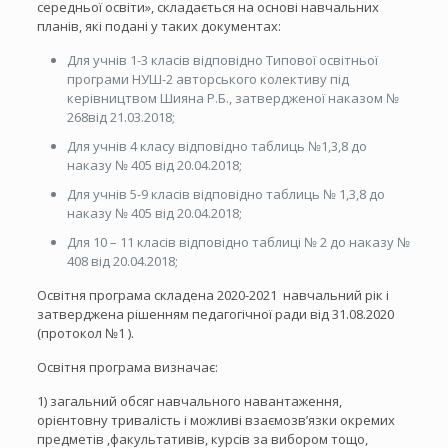
середньої освіти», складається на основі навчальних
планів, які подані у таких документах:
Для учнів 1-3 класів відповідно Типової освітньої
програми НУШ-2 авторського колективу під
керівництвом Шияна Р.Б., затвердженої наказом №
268від 21.03.2018;
Для учнів 4 класу відповідно таблиць №1,3,8 до
наказу № 405 від 20.04.2018;
Для учнів 5-9 класів відповідно таблиць № 1,3,8 до
наказу № 405 від 20.04.2018;
Для 10 – 11 класів відповідно таблиці № 2 до наказу №
408 від 20.04.2018;
Освітня програма складена 2020-2021 навчальний рік і
затверджена рішенням педагогічної ради від 31.08.2020
(протокол №1 ).
Освітня програма визначає:
1) загальний обсяг навчального навантаження,
орієнтовну тривалість і можливі взаємозв’язки окремих
предметів ,факультативів, курсів за вибором тощо,