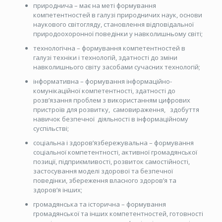
природнича – має на меті формування
компетентностей в галузі природничих наук, основи
наукового світогляду, становлення відповідальної
природоохоронної поведінки у навколишньому світі;
технологічна – формування компетентностей в
галузі техніки і технологій, здатності до зміни
навколишнього світу засобами сучасних технологій;
інформативна – формування інформаційно-
комунікаційної компетентності, здатності до
розв’язання проблем з використанням цифрових
пристроїв для розвитку, самовираження, здобуття
навичок безпечної діяльності в інформаційному
суспільстві;
соціальна і здоров’язбережувальна – формування
соціальної компетентності, активної громадянської
позиції, підприємливості, розвиток самостійності,
застосування моделі здорової та безпечної
поведінки, збереження власного здоров’я та
здоров’я інших;
громадянська та історична – формування
громадянської та інших компетентностей, готовності