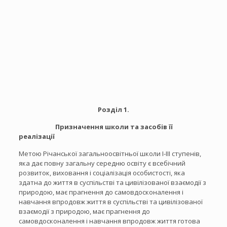
Розділ 1.
Призначення школи та засобів її
реалізації
Метою Річанської загальноосвітньої школи І-ІІІ ступенів,
яка дає повну загальну середню освіту є всебічний
розвиток, виховання і соціалізація особистості, яка
здатна до життя в суспільстві та цивілізованої взаємодії з
природою, має прагнення до самовдосконалення і
навчання впродовж життя в суспільстві та цивілізованої
взаємодії з природою, має прагнення до
самовдосконалення і навчання впродовж життя готова