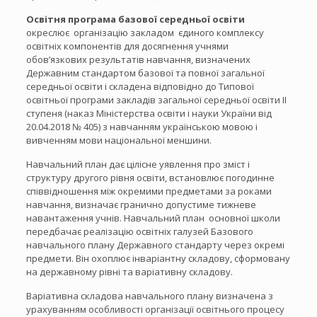
Освітня програма базової середньої освіти
окреслює організацію закладом єдиного комплексу
освітніх компонентів для досягнення учнями
обов’язкових результатів навчання, визначених
Державним стандартом базової та повної загальної
середньої освіти і складена відповідно до Типової
освітньої програми закладів загальної середньої освіти ІІ
ступеня (наказ Міністерства освіти і науки України від
20.04.2018 № 405) з навчанням українською мовою і
вивченням мови національної меншини.
Навчальний план дає цілісне уявлення про зміст і
структуру другого рівня освіти, встановлює погодинне
співвідношення між окремими предметами за роками
навчання, визначає гранично допустиме тижневе
навантаження учнів. Навчальний план основної школи
передбачає реалізацію освітніх галузей Базового
навчального плану Державного стандарту через окремі
предмети. Він охоплює інваріантну складову, сформовану
на державному рівні та варіативну складову.
Варіативна складова навчального плану визначена з
урахуванням особливості організації освітнього процесу