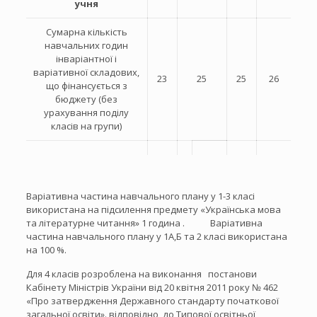
учня
Сумарна кількість
навчальних годин
інваріантної і
варіативної складових,
23
25
25
26
що фінансується з
бюджету (без
урахування поділу
класів на групи)
Варіативна частина навчального плану у 1-3 класі
використана на підсилення предмету «Українська мова
та літературне читання» 1 година . Варіативна
частина навчального плану у 1А,Б та 2 класі використана
на 100 %.
Для 4 класів розроблена на виконання постанови
Кабінету Міністрів України від 20 квітня 2011 року № 462
«Про затвердження Державного стандарту початкової
загальної освіти». відповідно до Типової освітньої