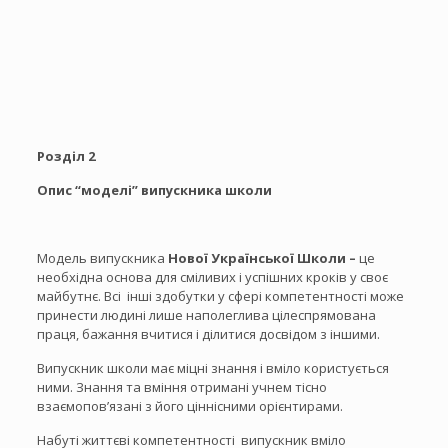
Розділ 2
Опис “моделі” випускника школи
Модель випускника
Нової Української Школи –
це
необхідна основа для сміливих і успішних кроків у своє
майбутнє. Всі інші здобутки у сфері компетентності може
принести людині лише наполеглива цілеспрямована
праця, бажання вчитися і ділитися досвідом з іншими.
Випускник школи має міцні знання і вміло користується
ними. Знання та вміння отримані учнем тісно
взаємопов’язані з його ціннісними орієнтирами.
Набуті життєві компетентності випускник вміло