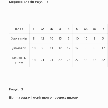
Мережа класів та учнів
Клас
1
2А
2Б
3
4
5
6А
6Б
7
Хлопчиків
8
12
10
15
9
10
10
8
5
Дівчаток
10
9
11
12
17
12
8
8
17
Кількість
18
21
21
27
26
22
18
16
22
учнів
Розділ 3
Цілі та задачі освітнього процесу школи