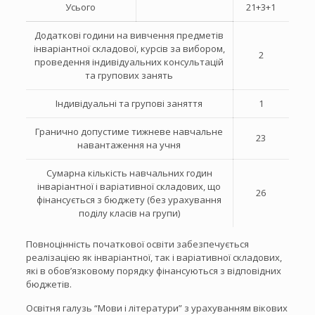
Усього
21+3+1
Додаткові години на вивчення предметів
інваріантної складової, курсів за вибором,
2
проведення індивідуальних консультацій
та групових занять
Індивідуальні та групові заняття
1
Гранично допустиме тижневе навчальне
23
навантаження на учня
Сумарна кількість навчальних годин
інваріантної і варіативної складових, що
26
фінансується з бюджету (без урахування
поділу класів на групи)
Повноцінність початкової освіти забезпечується
реалізацією як інваріантної, так і варіативної складових,
які в обов’язковому порядку фінансуються з відповідних
бюджетів.
Освітня галузь “Мови і літератури” з урахуванням вікових