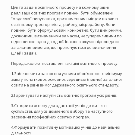
Цілі та задачі освітнього процесу на кожному рівні
реалізації освітніх програм повинні бути обумовлені
“моделлю” випускника, призначенням і місцем школи в
освітньому просторі міста, району, мікрорайону. Вони
повинні бути сформульовані конкретно, бути вимірними,
досяжними, визначеними за часом, несуперечливими по
відношенню одна до одної. Інакше кажучи, відповідати
загальним вимогам, що пропонуються до визначення
цілей і задач.
Перед школою поставлені такі цілі освітнього процесу:
1.Забезпечити засвоєння учнями обов’язкового мінімуму
змісту початкової, основної, середньої (повної) загальної
освіти на рівні вимог державного освітнього стандарту;
2.Гарантувати наступність освітніх програм усіх рівнів;
3.Створити основу для адаптації учнів до життя в
суспільстві, для усвідомленого вибору та наступного
засвоєння професійних освітніх програм;
4.Формувати позитивну мотивацію учнів до навчальної
діяльності;