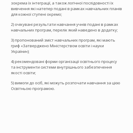
зокрема їх інтеграції, а також логічної послідовності їх
вивчення які натепер подані в рамках навчальних планів
для кожної ступені окремо;
2) очікувані результати навчання учнів подані в рамках
навчальних програм, перелік який наведено в додатку;
3) пропонований зміст навчальних програм, які мають
гриф «Затверджено Міністерством освіти і науки
України»);
4) рекомендовані форми організації освітнього процесу
та інструменти системи внутрішнього забезпечення
якості освіти;
5) вимоги до осіб, які можуть розпочати навчання за цією
Освітньою програмою.