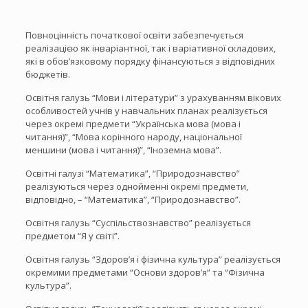
Повноцінність початкової освіти забезпечується
реалізацією як інваріантної, так і варіативної складових,
які в обов’язковому порядку фінансуються з відповідних
бюджетів.
Освітня галузь “Мови і літератури” з урахуванням вікових
особливостей учнів у навчальних планах реалізується
через окремі предмети “Українська мова (мова і
читання)”, “Мова корінного народу, національної
меншини (мова і читання)”, “Іноземна мова”.
Освітні галузі “Математика”, “Природознавство”
реалізуються через однойменні окремі предмети,
відповідно, – “Математика”, “Природознавство”.
Освітня галузь “Суспільствознавство” реалізується
предметом “Я у світі”.
Освітня галузь “Здоров’я і фізична культура” реалізується
окремими предметами “Основи здоров’я” та “Фізична
культура”.