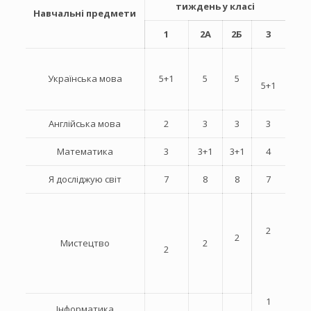
тиждень у класі
Навчальні предмети
1
2А
2Б
3
Українська мова
5+1
5
5
5+1
Англійська мова
2
3
3
3
Математика
3
3+1
3+1
4
Я досліджую світ
7
8
8
7
2
2
Мистецтво
2
2
1
Інформатика