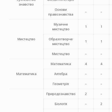
знавство
Основи
–
–
правознавства
Музичне
1
1
мистецтво
Мистецтво
Образотворче
1
1
мистецтво
Мистецтво
–
–
Математика
4
4
Математика
Алгебра
–
–
Геометрія
–
–
Природознавство
2
–
Біологія
–
2