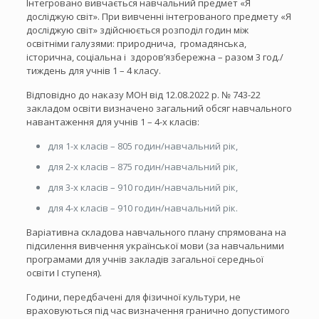
Інтегровано вивчається навчальний предмет «Я
досліджую світ». При вивченні інтегрованого предмету «Я
досліджую світ» здійснюється розподіл годин між
освітніми галузями: природнича, громадянська,
історична, соціальна і здоров’язбережна – разом 3 год./
тиждень для учнів 1 – 4 класу.
Відповідно до наказу МОН від 12.08.2022 р. № 743-22
закладом освіти визначено загальний обсяг навчального
навантаження для учнів 1 – 4-х класів:
для 1-х класів – 805 годин/навчальний рік,
для 2-х класів – 875 годин/навчальний рік,
для 3-х класів – 910 годин/навчальний рік,
для 4-х класів – 910 годин/навчальний рік.
Варіативна складова навчального плану спрямована на
підсилення вивчення української мови (за навчальними
програмами для учнів закладів загальної середньої
освіти І ступеня).
Години, передбачені для фізичної культури, не
враховуються під час визначення гранично допустимого