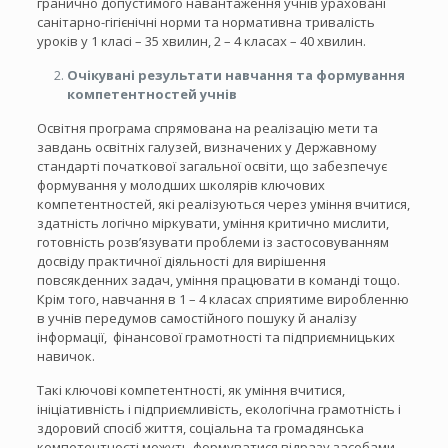
гранично допустимого навантаження учнів ураховані
санітарно-гігієнічні норми та нормативна тривалість
уроків у 1 класі – 35 хвилин, 2 – 4 класах – 40 хвилин.
Очікувані результати навчання та формування
компетентностей учнів
Освітня програма спрямована на реалізацію мети та
завдань освітніх галузей, визначених у Державному
стандарті початкової загальної освіти, що забезпечує
формування у молодших школярів ключових
компетентностей, які реалізуються через уміння вчитися,
здатність логічно міркувати, уміння критично мислити,
готовність розв’язувати проблеми із застосовуванням
досвіду практичної діяльності для вирішення
повсякденних задач, уміння працювати в команді тощо.
Крім того, навчання в 1 – 4 класах сприятиме виробленню
в учнів передумов самостійного пошуку й аналізу
інформації, фінансової грамотності та підприємницьких
навичок.
Такі ключові компетентності, як уміння вчитися,
ініціативність і підприємливість, екологічна грамотність і
здоровий спосіб життя, соціальна та громадянська
компетентності можуть формуватися відразу засобами