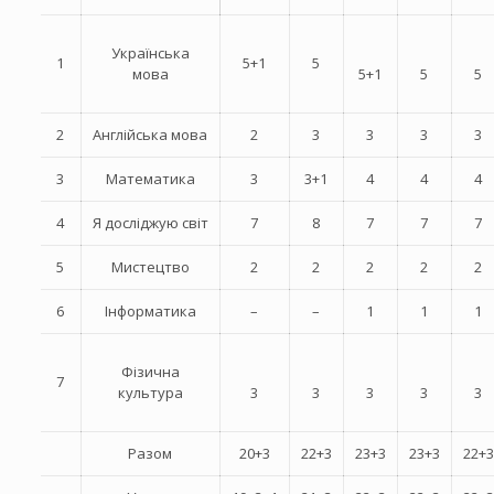
Українська
1
5+1
5
мова
5+1
5
5
2
Англійська мова
2
3
3
3
3
3
Математика
3
3+1
4
4
4
4
Я досліджую світ
7
8
7
7
7
5
Мистецтво
2
2
2
2
2
6
Інформатика
–
–
1
1
1
Фізична
7
культура
3
3
3
3
3
Разом
20+3
22+3
23+3
23+3
22+3