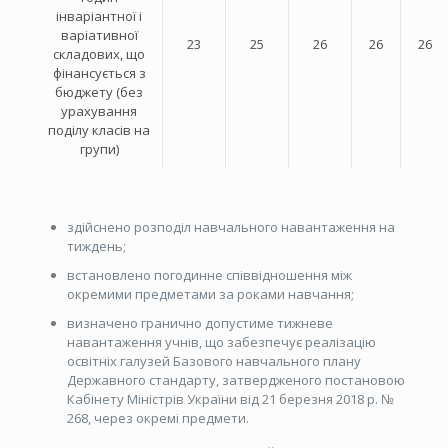
інваріантної і
варіативної
23
25
26
26
26
складових, що
фінансується з
бюджету (без
урахування
поділу класів на
групи)
здійснено розподіл навчального навантаження на
тиждень;
встановлено погодинне співвідношення між
окремими предметами за роками навчання;
визначено гранично допустиме тижневе
навантаження учнів, що забезпечує реалізацію
освітніх галузей Базового навчального плану
Державного стандарту, затвердженого постановою
Кабінету Міністрів України від 21 березня 2018 р. №
268, через окремі предмети.