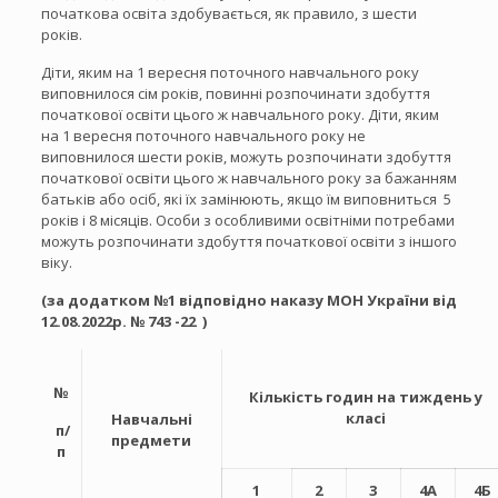
початкова освіта здобувається, як правило, з шести
років.
Діти, яким на 1 вересня поточного навчального року
виповнилося сім років, повинні розпочинати здобуття
початкової освіти цього ж навчального року. Діти, яким
на 1 вересня поточного навчального року не
виповнилося шести років, можуть розпочинати здобуття
початкової освіти цього ж навчального року за бажанням
батьків або осіб, які їх замінюють, якщо їм виповниться 5
років і 8 місяців. Особи з особливими освітніми потребами
можуть розпочинати здобуття початкової освіти з іншого
віку.
(за додатком №1 відповідно наказу
МОН
України від
12.08.2022р. № 743 -22
)
№
Кількість годин на тиждень у
класі
Навчальні
п/
предмети
п
1
2
3
4А
4Б