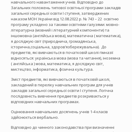
навчального навантаження учнів. Відповідно до
Загальних положень типової освітньої програми закладів
загальної середньої освіти І ступеня, затверджених
наказом МОН України від 12.08.2022 р. № 743 – 22 освітню
програму укладено за такими освітніми галузями: мовно-
літературна (мовний і літературний компоненти) та
іншомовна (англійська мова), математична ( математика),
я досліджую світ (природнича, громадянська,
історична,соціальна, здоров’язбережувальна). До
предметів, які вивчаються в початковій школі гімназії
відносяться: українська мова (мова та читання), іноземна
( англійська ) мова, математика, я досліджую світ,
мистецтво, інформатика, фізична культура.
Зміст предметів, які вивчаються в початковій школі,
закладений в переліку навчальних програм для учнів
закладів загальної середньої освіти І ступеня. Логічна
послідовність вивчення предметів розкривається у
відповідних навчальних програмах.
Оцінювання навчальних досягнень учнів 1-4 класів
здійснюється вербально.
Відповідно до чинного законодавства при визначенні