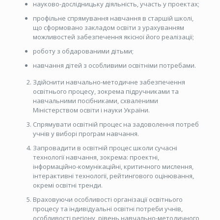
науково-дослідницьку діяльність, участь у проектах;
профільне спрямування навчання в старшій школі,
що сформовано закладом освіти з урахуванням
можливостей забезпечення якісної його реалізації;
роботу з обдарованими дітьми;
навчання дітей з особливими освітніми потребами.
Здійснити навчально-методичне забезпечення
освітнього процесу, зокрема підручниками та
навчальними посібниками, схваленими
Міністерством освіти і науки України.
Спрямувати освітній процес на задоволення потреб
учнів у виборі програм навчання.
Запровадити в освітній процес школи сучасні
технології навчання, зокрема: проектні,
інформаційно-комунікаційні, критичного мислення,
інтерактивні технології, рейтингового оцінювання,
окремі освітні тренди.
Враховуючи особливості організації освітнього
процесу та індивідуальні освітні потреби учнів,
особливості регіону, рівень навчально-методичного