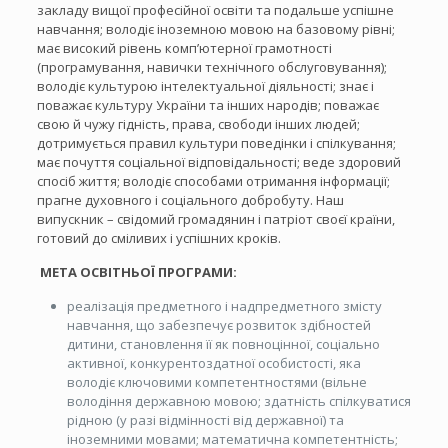
закладу вищої професійної освіти та подальше успішне
навчання; володіє іноземною мовою на базовому рівні;
має високий рівень комп’ютерної грамотності
(програмування, навички технічного обслуговування);
володіє культурою інтелектуальної діяльності; знає і
поважає культуру України та інших народів; поважає
свою й чужу гідність, права, свободи інших людей;
дотримується правил культури поведінки і спілкування;
має почуття соціальної відповідальності; веде здоровий
спосіб життя; володіє способами отримання інформації;
прагне духовного і соціального добробуту. Наш
випускник – свідомий громадянин і патріот своєї країни,
готовий до сміливих і успішних кроків.
МЕТА ОСВІТНЬОЇ ПРОГРАМИ:
реалізація предметного і надпредметного змісту
навчання, що забезпечує розвиток здібностей
дитини, становлення її як повноцінної, соціально
активної, конкурентоздатної особистості, яка
володіє ключовими компетентностями (вільне
володіння державною мовою; здатність спілкуватися
рідною (у разі відмінності від державної) та
іноземними мовами; математична компетентність;