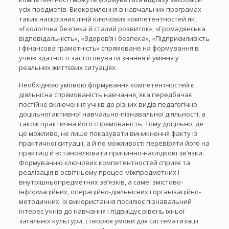
усіх предметів. Виокремлення в навчальних програмах
таких наскрізних ліній ключових компетентностей як
«Екологічна безпека й сталий розвиток», «Громадянська
відповідальність», «Здоров’я і безпека», «Підприємливість
і фінансова грамотність» спрямоване на формування в
учнів здатності застосовувати знання й уміння у
реальних життєвих ситуаціях.
Необхідною умовою формування компетентностей є
діяльнісна спрямованість навчання, яка передбачає
постійне включення учнів до різних видів педагогічно
доцільної активної навчально-пізнавальної діяльності, а
також практична його спрямованість. Тому доцільно, де
це можливо, не лише показувати виникнення факту із
практичної ситуації, а й по можливості перевіряти його на
практиці й встановлювати причинно-наслідкові зв’язки.
Формуванню ключових компетентностей сприяє та
реалізація в освітньому процесі міжпредметних і
внутрішньопредметних зв’язків, а саме: змістово-
інформаційних, операційно-діяльнісних і організаційно-
методичних. Їх використання посилює пізнавальний
інтерес учнів до навчання і підвищує рівень їхньої
загальної культури, створює умови для систематизації