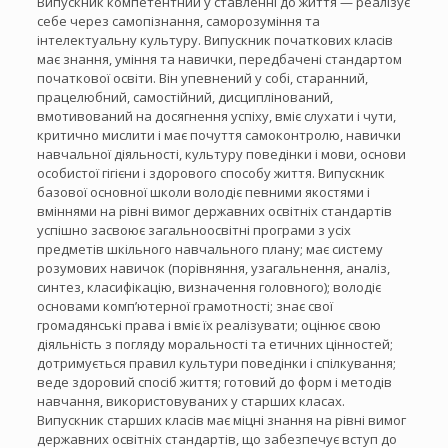
Випускник компетентний у ставленні до життя — реалізує
себе через самопізнання, саморозуміння та
інтелектуальну культуру. Випускник початкових класів
має знання, уміння та навички, передбачені стандартом
початкової освіти. Він упевнений у собі, старанний,
працелюбний, самостійний, дисциплінований,
вмотивований на досягнення успіху, вміє слухати і чути,
критично мислити і має почуття самоконтролю, навички
навчальної діяльності, культуру поведінки і мови, основи
особистої гігієни і здорового способу життя. Випускник
базової основної школи володіє певними якостями і
вміннями на рівні вимог державних освітніх стандартів
успішно засвоює загальноосвітні програми з усіх
предметів шкільного навчального плану; має систему
розумових навичок (порівняння, узагальнення, аналіз,
синтез, класифікацію, визначення головного); володіє
основами комп’ютерної грамотності; знає свої
громадянські права і вміє їх реалізувати; оцінює свою
діяльність з погляду моральності та етичних цінностей;
дотримується правил культури поведінки і спілкування;
веде здоровий спосіб життя; готовий до форм і методів
навчання, використовуваних у старших класах.
Випускник старших класів має міцні знання на рівні вимог
державних освітніх стандартів, що забезпечує вступ до