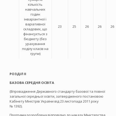
кількість
навчальних
годин
інваріантної і
варіативної
23
25
26
26
26
складових, що
фінансується з
бюджету (без
урахування
поділу класів на
групи)
РОЗДІЛ ІІ
БАЗОВА СЕРЕДНЯ ОСВІТА
(Впровадження Державного стандарту базової та повної
загальної середньої освіти, затвердженого постановою
Кабінету Міністрів України від 23 листопада 2011 року
№ 1392).
Програма розроблена відповідно до наказу Міністерства