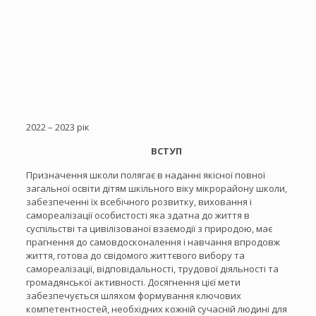
2022 – 2023 рік
ВСТУП
Призначення школи полягає в наданні якісної повної
загальної освіти дітям шкільного віку мікрорайону школи,
забезпеченні їх всебічного розвитку, виховання і
самореалізації особистості яка здатна до життя в
суспільстві та цивілізованої взаємодії з природою, має
прагнення до самовдосконалення і навчання впродовж
життя, готова до свідомого життєвого вибору та
самореалізації, відповідальності, трудової діяльності та
громадянської активності. Досягнення цієї мети
забезпечується шляхом формування ключових
компетентностей, необхідних кожній сучасній людині для