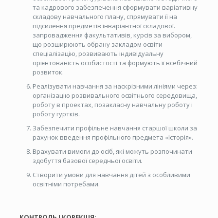
та кадрового забезпечення сформувати варіативну
складову навчального плану, спрямувати її на
підсилення предметів інваріантної складової.
запровадження факультативів, курсів за вибором,
що розширюють обрану закладом освіти
спеціалізацію, розвивають індивідуальну
орієнтованість особистості та формують її всебічний
розвиток.
Реалізувати навчання за наскрізними лініями через:
організацію розвивального освітнього середовища,
роботу в проектах, позакласну навчальну роботу і
роботу гуртків.
Забезпечити профільне навчання старшої школи за
рахунок введення профільного предмета «Історія».
Врахувати вимоги до осіб, які можуть розпочинати
здобуття базової середньої освіти
.
Створити умови для навчання дітей з особливими
освітніми потребами.
КОНТРОЛЬ І КОРЕКЦІЯ: