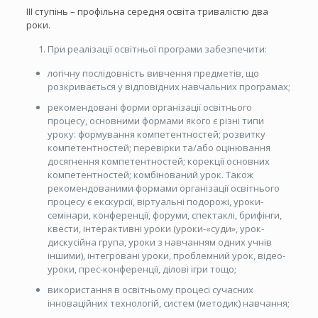
ІІІ ступінь – профільна середня освіта тривалістю два
роки.
При реалізації освітньої програми забезпечити:
логічну послідовність вивчення предметів, що
розкривається у відповідних навчальних програмах;
рекомендовані форми організації освітнього
процесу, основними формами якого є різні типи
уроку: формування компетентностей; розвитку
компетентностей; перевірки та/або оцінювання
досягнення компетентностей; корекції основних
компетентностей; комбінований урок. Також
рекомендованими формами організації освітнього
процесу є екскурсії, віртуальні подорожі, уроки-
семінари, конференції, форуми, спектаклі, брифінги,
квести, інтерактивні уроки (уроки-«суди», урок-
дискусійна група, уроки з навчанням одних учнів
іншими), інтегровані уроки, проблемний урок, відео-
уроки, прес-конференції, ділові ігри тощо;
використання в освітньому процесі сучасних
інноваційних технологій, систем (методик) навчання;