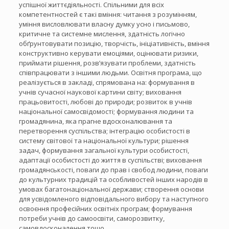
успішної життєдіяльності. Спільними для всіх
компетентностей є такі вміння: читання з розумінням,
уміння висловлювати власну думку усно і письмово,
критичне та системне мислення, здатність логічно
обґрунтовувати позицію, творчість, ініціативність, вміння
конструктивно керувати емоціями, оцінювати ризики,
приймати рішення, розв’язувати проблеми, здатність
співпрацювати з іншими людьми. Освітня програма, що
реалізується в закладі, спрямована на: формування в
учнів сучасної наукової картини світу; виховання
працьовитості, любові до природи; розвиток в учнів
національної самосвідомості; формування людини та
громадянина, яка прагне вдосконалювання та
перетворення суспільства; інтеграцію особистості в
систему світової та національної культури; рішення
задач, формування загальної культури особистості,
адаптації особистості до життя в суспільстві; виховання
громадянськості, поваги до прав і свобод людини, поваги
до культурних традицій та особливостей інших народів в
умовах багатонаціональної держави; створення основи
для усвідомленого відповідального вибору та наступного
освоєння професійних освітніх програм; формування
потреби учнів до самоосвіти, саморозвитку,
самовдосконалення тощо.