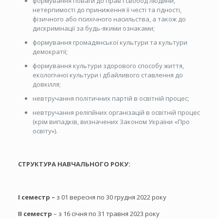
формування поваги до прав і свобод людини,
нетерпимості до приниження її честі та гідності,
фізичного або психічного насильства, а також до
дискримінації за будь-якими ознаками;
формування громадянської культури та культури
демократії;
формування культури здорового способу життя,
екологічної культури і дбайливого ставлення до
довкілля;
невтручання політичних партій в освітній процес;
невтручання релігійних організацій в освітній процес
(крім випадків, визначених Законом України «Про
освіту»).
СТРУКТУРА НАВЧАЛЬНОГО РОКУ:
І семестр –
з 01 вересня по 30 грудня 2022 року
ІІ семестр
– з 16 січня по 31 травня 2023 року