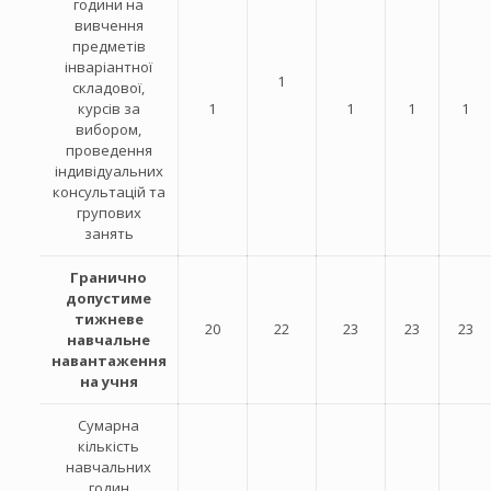
години на
вивчення
предметів
інваріантної
1
складової,
курсів за
1
1
1
1
вибором,
проведення
індивідуальних
консультацій та
групових
занять
Гранично
допустиме
тижневе
20
22
23
23
23
навчальне
навантаження
на учня
Сумарна
кількість
навчальних
годин