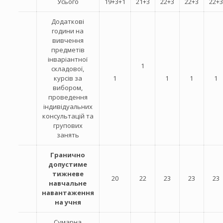
Усього
19+3+1
21+3
22+3
22+3
22+3
Додаткові
години на
вивчення
предметів
інваріантної
1
складової,
курсів за
1
1
1
1
вибором,
проведення
індивідуальних
консультацій та
групових
занять
Гранично
допустиме
тижневе
20
22
23
23
23
навчальне
навантаження
на учня
Сумарна