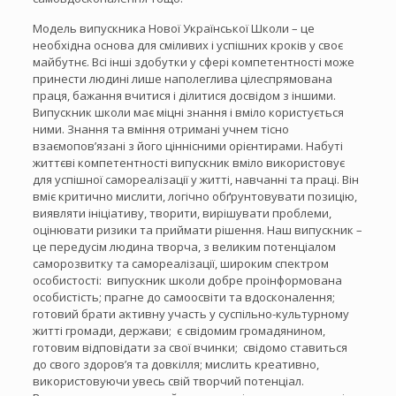
Модель випускника Нової Української Школи – це
необхідна основа для сміливих і успішних кроків у своє
майбутнє. Всі інші здобутки у сфері компетентності може
принести людині лише наполеглива цілеспрямована
праця, бажання вчитися і ділитися досвідом з іншими.
Випускник школи має міцні знання і вміло користується
ними. Знання та вміння отримані учнем тісно
взаємопов’язані з його ціннісними орієнтирами. Набуті
життєві компетентності випускник вміло використовує
для успішної самореалізації у житті, навчанні та праці. Він
вміє критично мислити, логічно обґрунтовувати позицію,
виявляти ініціативу, творити, вирішувати проблеми,
оцінювати ризики та приймати рішення. Наш випускник –
це передусім людина творча, з великим потенціалом
саморозвитку та самореалізації, широким спектром
особистості: випускник школи добре проінформована
особистість; прагне до самоосвіти та вдосконалення;
готовий брати активну участь у суспільно-культурному
житті громади, держави; є свідомим громадянином,
готовим відповідати за свої вчинки; свідомо ставиться
до свого здоров’я та довкілля; мислить креативно,
використовуючи увесь свій творчий потенціал.