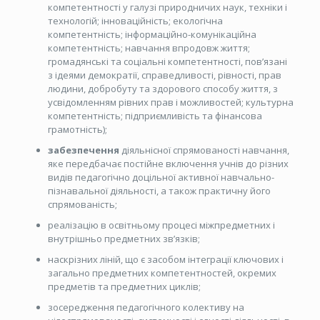
компетентності у галузі природничих наук, техніки і
технологій; інноваційність; екологічна
компетентність; інформаційно-комунікаційна
компетентність; навчання впродовж життя;
громадянські та соціальні компетентності, пов’язані
з ідеями демократії, справедливості, рівності, прав
людини, добробуту та здорового способу життя, з
усвідомленням рівних прав і можливостей; культурна
компетентність; підприємливість та фінансова
грамотність);
забезпечення
діяльнісної спрямованості навчання,
яке передбачає постійне включення учнів до різних
видів педагогічно доцільної активної навчально-
пізнавальної діяльності, а також практичну його
спрямованість;
реалізацію в освітньому процесі міжпредметних і
внутрішньо предметних зв’язків;
наскрізних ліній, що є засобом інтеграції ключових і
загально предметних компетентностей, окремих
предметів та предметних циклів;
зосередження педагогічного колективу на