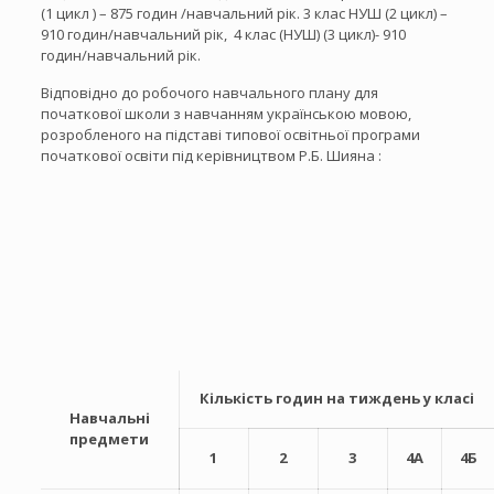
(1 цикл ) – 875 годин /навчальний рік. 3 клас НУШ (2 цикл) –
910 годин/навчальний рік, 4 клас (НУШ) (3 цикл)- 910
годин/навчальний рік.
Відповідно до робочого навчального плану для
початкової школи з навчанням українською мовою,
розробленого на підставі типової освітньої програми
початкової освіти під керівництвом Р.Б. Шияна :
Кількість годин на тиждень у класі
Навчальні
предмети
1
2
3
4А
4Б