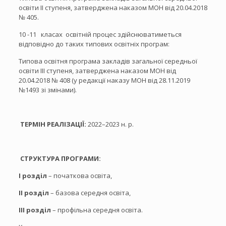
освіти ІІ ступеня, затверджена наказом МОН від 20.04.2018
№ 405.
10 -11 класах освітній процес здійснюватиметься
відповідно до таких типових освітніх програм:
Типова освітня програма закладів загальної середньої
освіти ІІІ ступеня, затверджена наказом МОН від
20.04.2018 № 408 (у редакції наказу МОН від 28.11.2019
№1493 зі змінами).
ТЕРМІН РЕАЛІЗАЦІЇ:
2022–2023 н. р.
СТРУКТУРА ПРОГРАМИ:
І розділ
– початкова освіта,
ІІ розділ
– базова середня освіта,
ІІІ розділ
– профільна середня освіта.