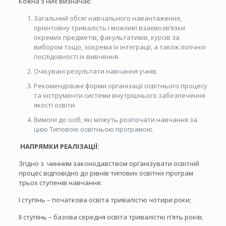
Кожна з них визначає:
Загальний обсяг навчального навантаження,
орієнтовну тривалість і можливі взаємозв’язки
окремих предметів, факультативів, курсів за
вибором тощо, зокрема їх інтеграції, а також логічної
послідовності їх вивчення.
Очікувані результати навчання учнів.
Рекомендовані форми організації освітнього процесу
та інструменти системи внутрішнього забезпечення
якості освіти.
Вимоги до осіб, які можуть розпочати навчання за
цією Типовою освітньою програмою.
НАПРЯМКИ РЕАЛІЗАЦІЇ:
Згідно з чинним законодавством організувати освітній
процес відповідно до рівнів типових освітніх програм
трьох ступенів навчання:
І ступінь – початкова освіта тривалістю чотири роки;
ІІ ступінь – базова середня освіта тривалістю п’ять років;