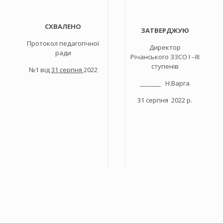
СХВАЛЕНО
ЗАТВЕРДЖУЮ
Протокол педагогічної
Директор
ради
Річанського ЗЗСО І –ІІІ
ступенів
№1 від
31 серпня
2022
_______ Н.Варга
31 серпня 2022 р.