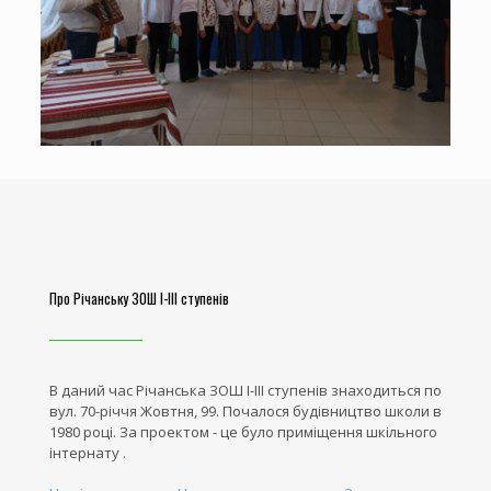
Про Річанську ЗОШ І-ІІІ ступенів
В даний час Річанська ЗОШ І-ІІІ ступенів знаходиться по
вул. 70-річчя Жовтня, 99. Почалося будівництво школи в
1980 році. За проектом - це було приміщення шкільного
інтернату .