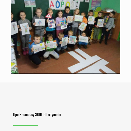
Про Річанську ЗОШ І-ІІІ ступенів