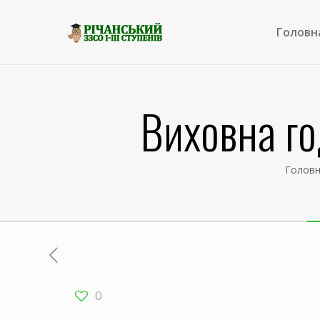
Головн
Виховна го
Голов
0