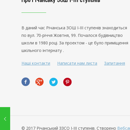
В даний час Річанська ЗОШ І-ІІІ ступенів знаходиться
по вул. 70-річчя Жовтня, 99. Почалося будівництво
школи в 1980 році. За проектом - це було приміщення
шкільного інтернату .
Наші контакти
Написати нам листа
Запитання
© 2017 Річанський ЗЗСО І-ІІІ ступенів. Створено
Вебса