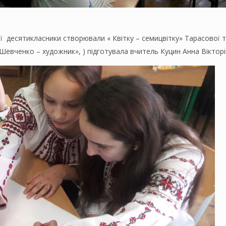
ої десятикласники створювали « Квітку – семицвітку» Тарасової 
с Шевченко – художник», ) підготувала вчитель Куцин Анна Вікторі