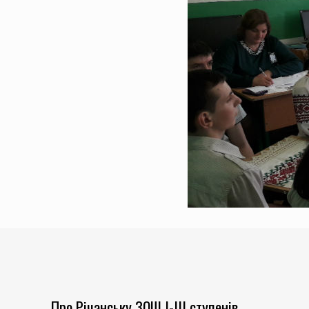
Про Річанську ЗОШ І-ІІІ ступенів