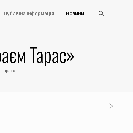
Публічна інформація
Новини
раєм Тарас»
 Тарас»