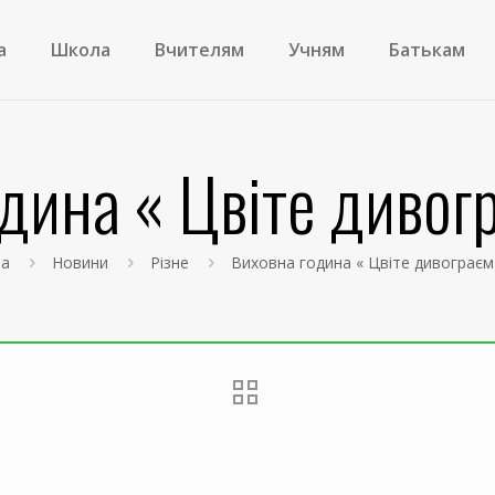
а
Школа
Вчителям
Учням
Батькам
дина « Цвіте дивог
на
Новини
Різне
Виховна година « Цвіте дивограєм