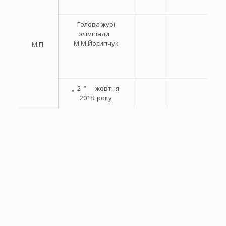
Голова журі
олімпіади
М.М.Йосипчук
М.П.
„ 2 ” жовтня
2018 року