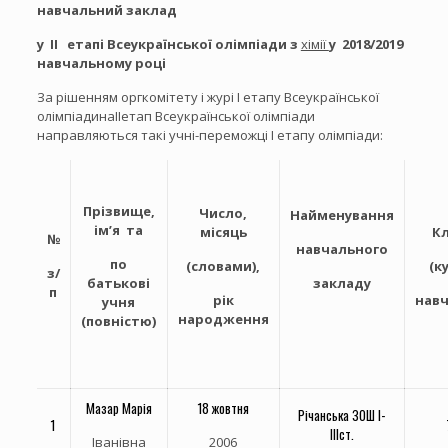
навчальний заклад
у ІІ етапі Всеукраїнської олімпіади з
хімії
у 2018/2019
навчальному році
За рішенням оргкомітету і журі І етапу Всеукраїнської
олімпіадинаІІетап Всеукраїнської олімпіади
направляються такі учні-переможці І етапу олімпіади:
Прізвище,
Число,
Найменування
ім’я та
місяць
К
№
навчального
по
(словами),
(к
з/
батькові
закладу
п
рік
нав
учня
народження
(повністю)
Мазар Марія
18 жовтня
Річанська ЗОШ І-
1
ІІІст.
Іванівна
2006