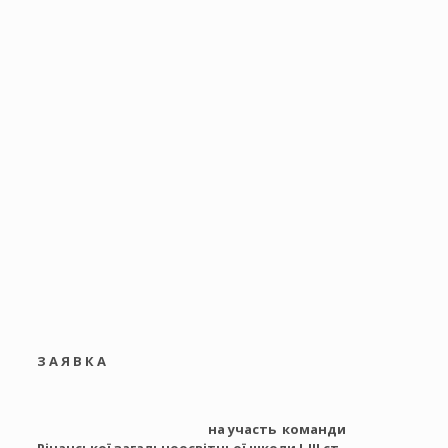
З А Я В К А
на участь команди