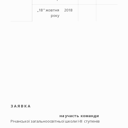
„18 ” жовтня 2018
року
З А Я В К А
на участь команди
Річанської загальноосвітньої школи І-ІІІ ступенів