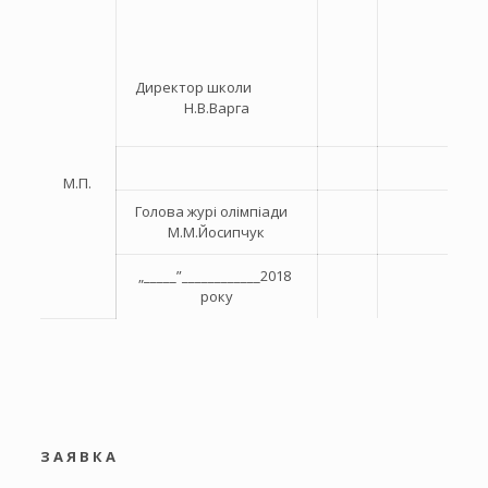
Директор школи
Н.В.Варга
М.П.
Голова журі олімпіади
М.М.Йосипчук
„_____”____________2018
року
З А Я В К А