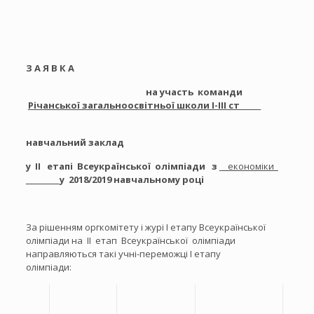
З А Я В К А
на участь команди
Річанської загальноосвітньої школи І-ІІІ ст______
навчальний заклад
у ІІ етапі Всеукраїнської олімпіади з
економіки
у 2018/2019 навчальному році
За рішенням оргкомітету і журі І етапу Всеукраїнської
олімпіади на
ІІ етап Всеукраїнської олімпіади
направляються такі учні-переможці І етапу
олімпіади: