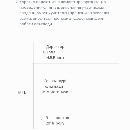
Коротко подаються відомості про організацію і
проведення олімпіад, виконання учасниками
завдань, участь учителів і працівників закладів
освіти, вносяться пропозиції щодо поліпшення
роботи олімпіади.
Директор
школи
Н.В.Варга
Голова журі
олімпіади
М.М.Йосипчук
М.П.
„ 19 ” жовтня
2018 року