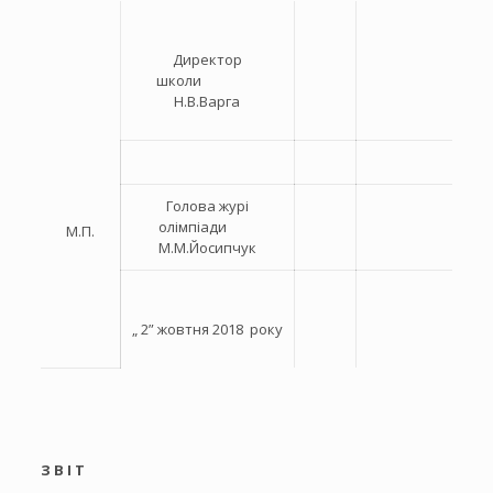
Директор
школи
Н.В.Варга
Голова журі
олімпіади
М.П.
М.М.Йосипчук
„ 2” жовтня 2018 року
З В І Т