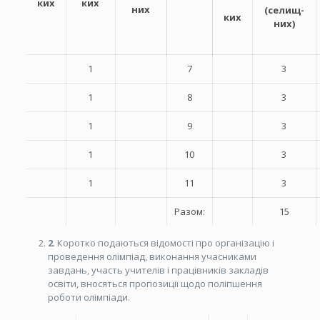
ких
ких
них
(селищ-
ких
них)
1
7
3
1
8
3
1
9
3
1
10
3
1
11
3
Разом:
15
2
. Коротко подаються відомості про організацію і
проведення олімпіад, виконання учасниками
завдань, участь учителів і працівників закладів
освіти, вносяться пропозиції щодо поліпшення
роботи олімпіади.