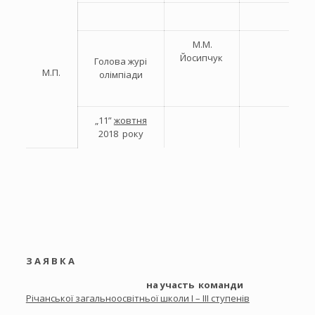
М.М.
Йосипчук
Голова журі
М.П.
олімпіади
„11”
жовтня
2018 року
З А Я В К А
на участь команди
Річанської загальноосвітньої школи І – ІІІ ступенів