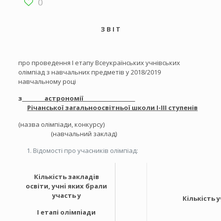
0
З В І Т
про проведення I етапу Всеукраїнських учнівських
олімпіад з навчальних предметів у 2018/2019
навчальному році
з
астрономії
Річанської загальноосвітньої школи І-ІІІ ступенів
(назва олімпіади, конкурсу)
(навчальний заклад)
Відомості про учасників олімпіад:
Кiлькiсть закладiв
освіти, учнi яких брали
участь у
Кiлькiсть
І етапі олiмпiади