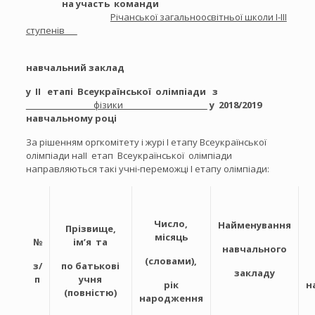
на участь команди
Річанської загальноосвітньої школи І-ІІІ
ступенів
навчальний заклад
у ІІ етапі Всеукраїнської олімпіади з
фізики
у 2018/2019
навчальному році
За рішенням оргкомітету і журі І етапу Всеукраїнської
олімпіади наІІ етап Всеукраїнської олімпіади
направляються такі учні-переможці І етапу олімпіади:
Число,
Найменування
Прізвище,
місяць
№
ім’я та
навчального
(словами),
з/
по батькові
закладу
п
учня
рік
н
(повністю)
народження