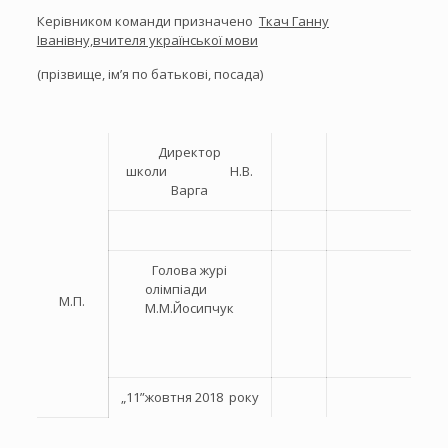
Керівником команди призначено
Ткач Ганну
Іванівну,вчителя української мови
(прізвище, ім’я по батькові, посада)
Директор
школи Н.В.
Варга
Голова журі
олімпіади
М.П.
М.М.Йосипчук
„11”жовтня 2018 року