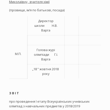
Миколаївну, вчителя хімії
(прізвище, ім’я по батькові, посада)
Директор
школи Н.В.
Варга
Голова журі
М.П.
олімпіади Г.І.
Варга
„18 ” жовтня 2018
року
З В І Т
про проведення I етапу Всеукраїнських учнівських
олімпіад з навчальних предметів у 2018/2019