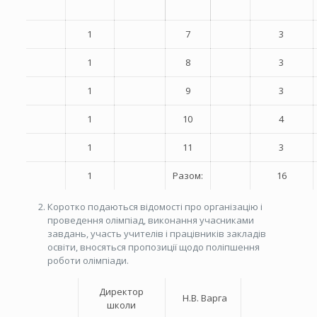
1
7
3
1
8
3
1
9
3
1
10
4
1
11
3
1
Разом:
16
Коротко подаються відомості про організацію і
проведення олімпіад, виконання учасниками
завдань, участь учителів і працівників закладів
освіти, вносяться пропозиції щодо поліпшення
роботи олімпіади.
Директор
Н.В. Варга
школи