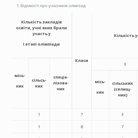
Відомості про учасників олімпіад:
Кiлькiсть закладiв
освіти, учнi яких брали
участь у
Кiлькiсть
І етапі олiмпiади
Класи
I
місь-
спеціа-
сільсь-
місь-
лізова-
сільських
ких
ких
них
(селищ-
ких
них)
1
7
3
1
8
7