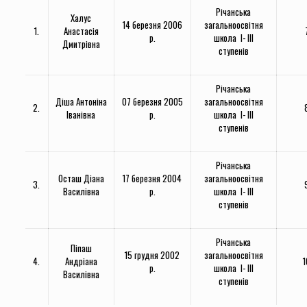
Річанська
Халус
14 березня 2006
загальноосвітня
1.
Анастасія
р.
школа І- ІІІ
Дмитрівна
ступенів
Річанська
Діша Антоніна
07 березня 2005
загальноосвітня
2.
Іванівна
р.
школа І- ІІІ
ступенів
Річанська
Осташ Діана
17 березня 2004
загальноосвітня
3.
Василівна
р.
школа І- ІІІ
ступенів
Річанська
Піпаш
15 грудня 2002
загальноосвітня
4.
Андріана
1
р.
школа І- ІІІ
Василівна
ступенів