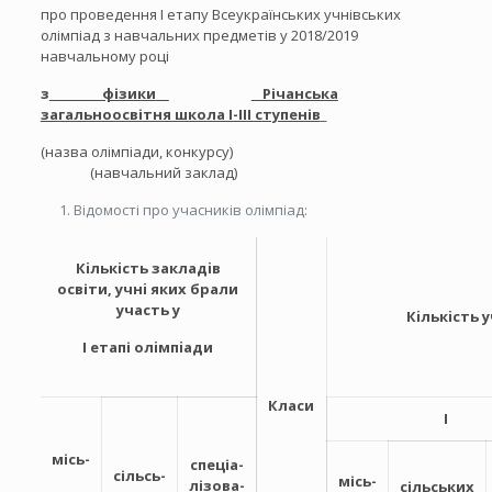
про проведення I етапу Всеукраїнських учнівських
олімпіад з навчальних предметів у 2018/2019
навчальному році
з
фізики
__Річанська
загальноосвітня школа І-ІІІ ступенів
_
(назва олімпіади, конкурсу)
(навчальний заклад)
Відомості про учасників олімпіад:
Кiлькiсть закладiв
освіти, учнi яких брали
участь у
Кiлькiсть
І етапі олiмпiади
Класи
I
місь-
спеціа-
сільсь-
місь-
лізова-
сільських