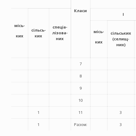
Класи
I
місь-
спеціа-
сільсь-
місь-
лізова-
сільських
ких
ких
них
(селищ-
ких
них)
7
8
9
10
1
11
3
1
Разом:
3