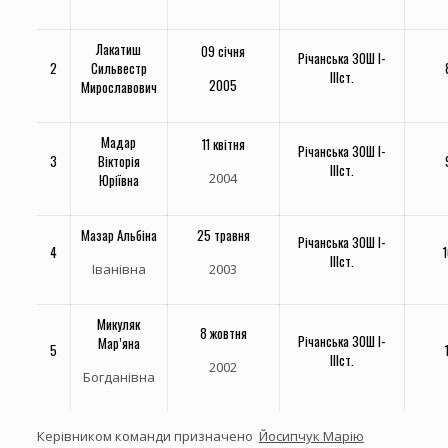
Лакатиш
09 січня
Річанська ЗОШ І-
2
Сильвестр
ІІІст.
2005
Мирославович
Мадар
11 квітня
Річанська ЗОШ І-
3
Вікторія
ІІІст.
2004
Юріївна
Мазар Альбіна
25 травня
Річанська ЗОШ І-
4
ІІІст.
Іванівна
2003
Микуляк
8 жовтня
Річанська ЗОШ І-
Мар’яна
5
ІІІст.
2002
Богданівна
Керівником команди призначено
Йосипчук Марію