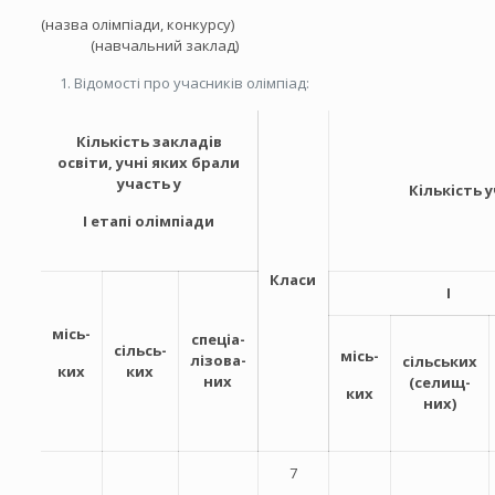
(назва олімпіади, конкурсу)
(навчальний заклад)
Відомості про учасників олімпіад:
Кiлькiсть закладiв
освіти, учнi яких брали
участь у
Кiлькiсть
І етапі олiмпiади
Класи
I
місь-
спеціа-
сільсь-
місь-
лізова-
сільських
ких
ких
них
(селищ-
ких
них)
7