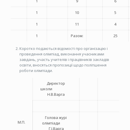
1
9
6
1
10
5
1
11
4
1
Разом:
25
Коротко подаються відомості про організацію і
проведення олімпіад, виконання учасниками
завдань, участь учителів і працівників закладів
освіти, вносяться пропозиції щодо поліпшення
роботи олімпіади.
Директор
школи
Н.В.Варга
Голова журі
М.П.
олімпіади
Г.І.Варга