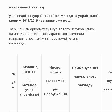
навчальний заклад
у ІІ етапі Всеукраїнської олімпіади з української
мови у 2018/2019 навчальному році
За рішенням оргкомітету і журі І етапу Всеукраїнської
олімпіади на
ІІ етап Всеукраїнської олімпіади
направляються такі учні-переможці І етапу
олімпіади:
Прізвище,
Число,
Найменування
ім’я та
місяць
Кл
№
навчального
по
(словами),
(ку
з/
батькові
закладу
п
рік
навч
учня
народження
(повністю)