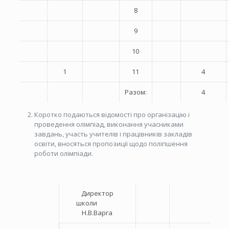
8
9
10
1
11
4
Разом:
4
Коротко подаються відомості про організацію і
проведення олімпіад, виконання учасниками
завдань, участь учителів і працівників закладів
освіти, вносяться пропозиції щодо поліпшення
роботи олімпіади.
Директор
школи
Н.В.Варга