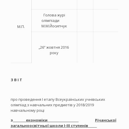
Голова журі
олімпіади
М.М.Йосипчук
М.П.
„26” жовтня 2016
року
З В І Т
про проведення I етапу Всеукраїнських учнівських
олімпіад з навчальних предметів у 2018/2019
навчальному році
з
економіки
Річанської
загальноосвітньої школи І-ІІІ ступенів______