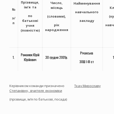
Прізвище,
Число,
Найменування
ім’я та
місяць
Кл
№
навчального
по
(словами),
(ку
з/
батькові
закладу
п
рік
навч
учня
народження
(повністю)
Річанська
Романюк Юрій
1.
30 грудня 2001р.
1
Юрійович
ЗОШ І-ІІІ ст
Керівником команди призначено
Ткач Мирославу
Степанівну, вчителя економіки
(прізвище, ім’я по батькові, посада)