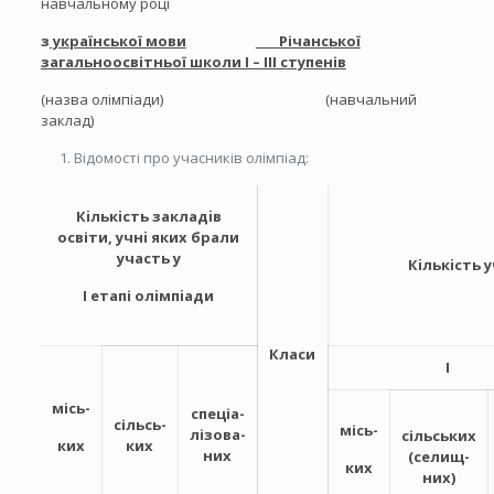
навчальному році
з
української мови
Річанської
загальноосвітньої школи І – ІІІ ступенів
(назва олімпіади) (навчальний
заклад)
Відомості про учасників олімпіад:
Кiлькiсть закладiв
освіти, учнi яких брали
участь у
Кiлькiсть
І етапі олiмпiади
Класи
I
місь-
спеціа-
сільсь-
місь-
лізова-
сільських
ких
ких
них
(селищ-
ких
них)