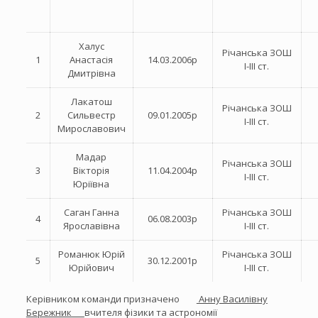
Халус
Річанська ЗОШ
1
Анастасія
14.03.2006р
І-ІІІ ст.
Дмитрівна
Лакатош
Річанська ЗОШ
2
Сильвестр
09.01.2005р
І-ІІІ ст.
Мирославович
Мадар
Річанська ЗОШ
3
Вікторія
11.04.2004р
І-ІІІ ст.
Юріївна
Саган Ганна
Річанська ЗОШ
4
06.08.2003р
Ярославівна
І-ІІІ ст.
Романюк Юрій
Річанська ЗОШ
5
30.12.2001р
Юрійович
І-ІІІ ст.
Керівником команди призначено
Анну Василівну
Бережник
вчителя фізики та астрономії