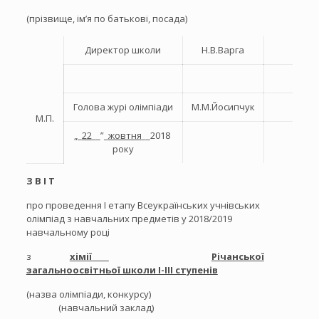
(прізвище, ім’я по батькові, посада)
Директор школи
Н.В.Варга
Голова журі олімпіади
М.М.Йосипчук
М.П.
„_
22
__”_
жовтня
__2018
року
З В І Т
про проведення I етапу Всеукраїнських учнівських
олімпіад з навчальних предметів у 2018/2019
навчальному році
з
хімії
Річанської
загальноосвітньої школи І-ІІІ ступенів
(назва олімпіади, конкурсу)
(навчальний заклад)