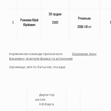
30 грудня
Річанська
Романюк Юрій
1.
2001
1
Юрійович
ЗОШ І-ІІІ ст
Керівником команди призначено
Бережник Анну
Василівну, вчителя фізики та астрономії
(прізвище, ім’я по батькові, посада)
Директор
школи
Н.В.Варга