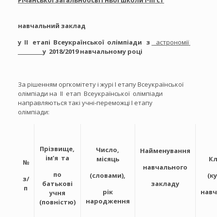
Річанської загальноосвітньої школи І-ІІІ ст
навчальний заклад
у ІІ етапі Всеукраїнської олімпіади з
астрономії
у 2018/2019 навчальному році
За рішенням оргкомітету і журі І етапу Всеукраїнської
олімпіади на
ІІ етап Всеукраїнської олімпіади
направляються такі учні-переможці І етапу
олімпіади:
Прізвище,
Число,
Найменування
ім’я та
місяць
Кл
№
навчального
по
(словами),
(ку
з/
батькові
закладу
п
рік
навч
учня
народження
(повністю)