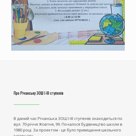
Про Річанську ЗОШ І-ІІІ ступенів
В даний час Річанська ЗОШ І-ІІІ ступенів знаходиться по
вул. 70-річчя Жовтня, 99. Почалося будівництво школи в
1980 році. За проектом - це було приміщення шкільного
інтернату .