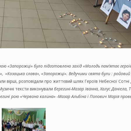
рою «Запорожці» було підготовлено захід «
Молодь пам’ятає герої
», «Козацька слава», «Запорожці». Ведучими свята були : ройовий
ли вірші, розповідали про життєвий шлях Героїв Небесної Сотні
Музичні тексти виконували
берегині-Мазар Іванна, Халус Даніела,
регині рою «Червона калина» -Мазар Альбіна і Попович Марія пров