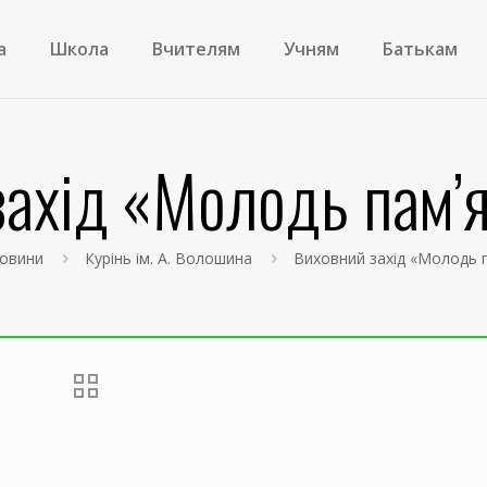
а
Школа
Вчителям
Учням
Батькам
ахід «Молодь пам’я
овини
Курінь ім. А. Волошина
Виховний захід «Молодь п