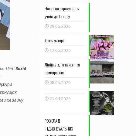
Документація
Наказ на зарахування
Ресурси для безкоштовної
учнів до 1 класу
дистанційної онлайн-освіти
Соціально-психологічна
служба
29.05.2026
Пошта
День матері
12.05.2026
Лінійка дню пам’яті та
в». Цей
Захід
примирення
 –
08.05.2026
 джури
–
 Тернущак
21.04.2026
ели хвилину
РОЗКЛАД
ІНДИВІДУАЛЬНИХ