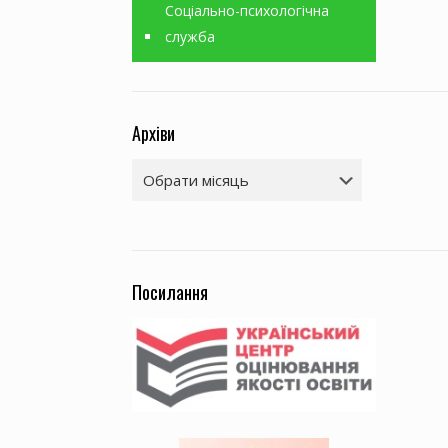
Соціально-психологічна
служба
Архіви
Архіви
Посилання