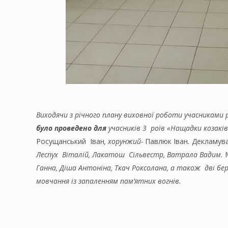
Виходячи з річного плану виховної роботи учасниками 
було проведено для
учасників 3 роїв «Нащадки козаків
Росущанський Іван
, хорунжий-
Павлюк Іван
.
Декламува
Леспух Віталій, Лакатош Сільвестр, Ватрала Вадим.
Ганна, Діша Антоніна, Ткач Роксолана, а також дві бе
мовчання із запаленням пам’ятних вогнів.