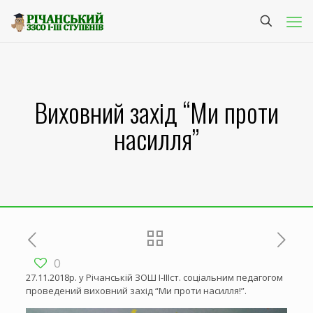
Виховний захід “Ми проти
насилля”
0
27.11.2018р. у Річанській ЗОШ І-ІІІст. соціальним педагогом
проведений виховний захід “Ми проти насилля!”.