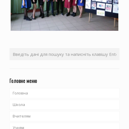
Головне меню
Головна
Школа
Вчителям
Наші вчителі
Учням
Історія школи
Методична робота