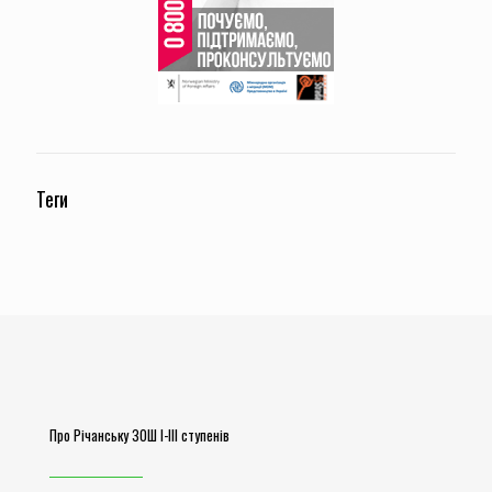
Теги
Про Річанську ЗОШ І-ІІІ ступенів